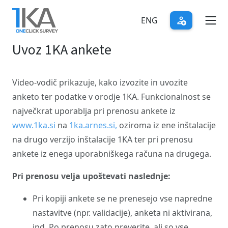
Skip
to
ENG
main
Uvoz 1KA ankete
content
Video-vodič prikazuje, kako izvozite in uvozite
anketo ter podatke v orodje 1KA. Funkcionalnost se
največkrat uporablja pri prenosu ankete iz
www.1ka.si
na
1ka.arnes.si,
oziroma iz ene inštalacije
na drugo verzijo inštalacije 1KA ter pri prenosu
ankete iz enega uporabniškega računa na drugega.
Pri prenosu velja upoštevati naslednje:
Pri kopiji ankete se ne prenesejo vse napredne
nastavitve (npr. validacije), anketa ni aktivirana,
ipd. Po prenosu zato preverite, ali so vse