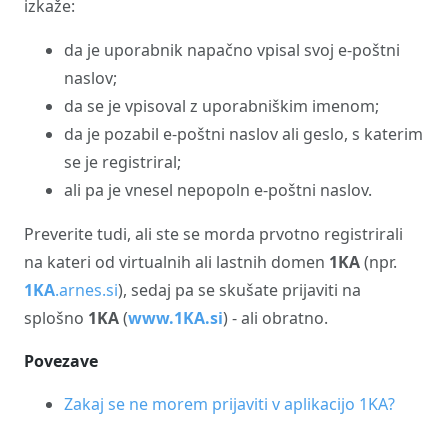
izkaže:
da je uporabnik napačno vpisal svoj e-poštni
naslov;
da se je vpisoval z uporabniškim imenom;
da je pozabil e-poštni naslov ali geslo, s katerim
se je registriral;
ali pa je vnesel nepopoln e-poštni naslov.
Preverite tudi, ali ste se morda prvotno registrirali
na kateri od virtualnih ali lastnih domen
1KA
(npr.
1KA
.arnes.si
), sedaj pa se skušate prijaviti na
splošno
1KA
(
www.1KA.si
) - ali obratno.
Povezave
Zakaj se ne morem prijaviti v aplikacijo 1KA?