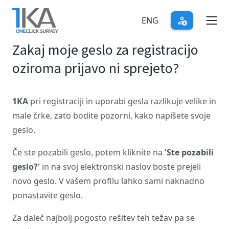
Skip
to
ENG
main
Zakaj moje geslo za registracijo
content
oziroma prijavo ni sprejeto?
1KA
pri registraciji in uporabi gesla razlikuje velike in
male črke, zato bodite pozorni, kako napišete svoje
geslo.
Če ste pozabili geslo, potem kliknite na
'Ste pozabili
geslo?'
in na svoj elektronski naslov boste prejeli
novo geslo. V vašem profilu lahko sami naknadno
ponastavite geslo.
Za daleč najbolj pogosto rešitev teh težav pa se