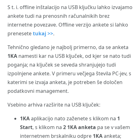
S t. i. offline inštalacijo na USB ključku lahko izvajamo
ankete tudi na prenosnih računalnikih brez
internetne povezave. Offline verzijo ankete si lahko
prenesete
tukaj >>
.
Tehnično gledano je najbolj primerno, da se anketa
1KA
namesti kar na USB ključek, od kjer se nato tudi
poganja; na ključek se seveda shranjujejo tudi
izpolnjene ankete. V primeru večjega števila PC-jev, s
katerimi se izvaja anketa, je potreben še določen
podatkovni management.
Vsebino arhiva razširite na USB ključek:
1KA
aplikacijo nato zaženete s klikom na
1
Start
, s klikom na
2 1KA anketa
pa se v vašem
internetnem brskalniku odpre
1KA
anketa;