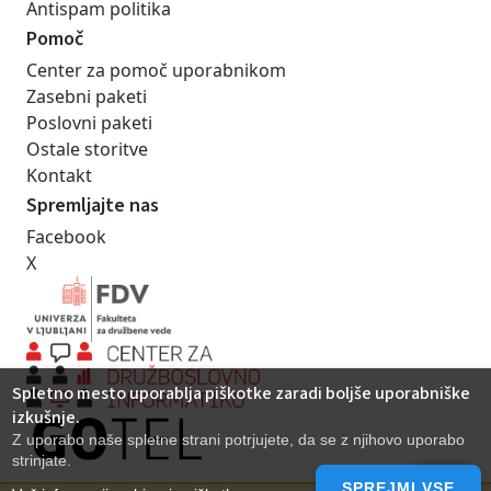
Antispam politika
Pomoč
Center za pomoč uporabnikom
Zasebni paketi
Poslovni paketi
Ostale storitve
Kontakt
Spremljajte nas
Facebook
X
Spletno mesto uporablja piškotke zaradi boljše uporabniške
izkušnje.
Z uporabo naše spletne strani potrjujete, da se z njihovo uporabo
strinjate.
SPREJMI VSE