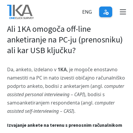
Skip
to
ENG
main
Ali 1KA omogoča off-line
content
anketiranje na PC-ju (prenosniku)
ali kar USB ključku?
Da, anketo, izdelano v
1KA
, je mogoče enostavno
namestiti na PC in nato izvesti običajno računalniško
podprto anketo, bodisi z anketarjem (angl.
computer
assisted personal interviewing
–
CAPI
), bodisi s
samoanketiranjem respondenta (angl.
computer
assisted self-interviewing
–
CASI
).
Izvajanje ankete na terenu s prenosnim računalnikom