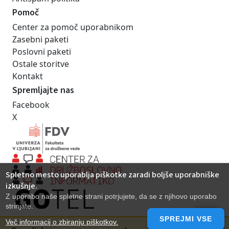
Pomoč
Center za pomoč uporabnikom
Zasebni paketi
Poslovni paketi
Ostale storitve
Kontakt
Spremljajte nas
Facebook
X
Spletno mesto uporablja piškotke zaradi boljše uporabniške
izkušnje.
Z uporabo naše spletne strani potrjujete, da se z njihovo uporabo
strinjate.
SPREJMI VSE
Več informacij o zbiranju piškotkov.