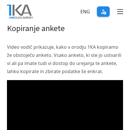
Skip
to
ENG
main
Kopiranje ankete
content
Video vodič prikazuje, kako v orodju 1KA kopiramo
že obstoječo anketo. Vsako anketo, ki ste jo ustvarili
vi ali pa imate tudi vi dostop do urejanja te ankete,
lahko kopirate in zbirate podatke še enkrat.