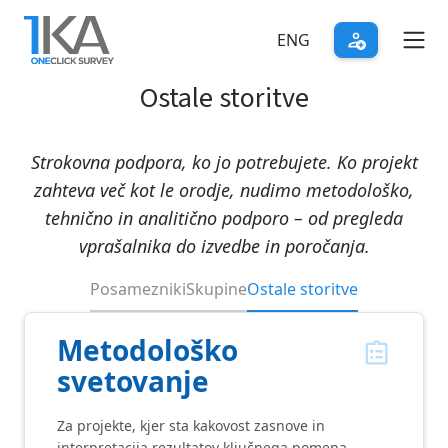
Skip
to
ENG
main
Ostale storitve
content
Strokovna podpora, ko jo potrebujete. Ko projekt
zahteva več kot le orodje, nudimo metodološko,
tehnično in analitično podporo – od pregleda
vprašalnika do izvedbe in poročanja.
Posamezniki
Skupine
Ostale storitve
Metodološko
svetovanje
Za projekte, kjer sta kakovost zasnove in
interpretacija rezultatov ključnega pomena.