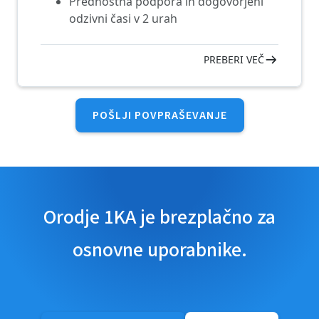
Prednostna podpora in dogovorjeni
odzivni časi v 2 urah
PREBERI VEČ
POŠLJI POVPRAŠEVANJE
Orodje 1KA je brezplačno za
osnovne uporabnike.