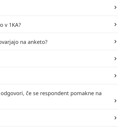
vo v 1KA?
ovarjajo na anketo?
ijo odgovori, če se respondent pomakne na