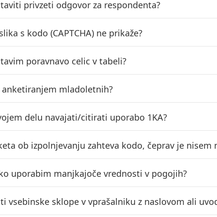
taviti privzeti odgovor za respondenta?
 slika s kodo (CAPTCHA) ne prikaže?
tavim poravnavo celic v tabeli?
z anketiranjem mladoletnih?
vojem delu navajati/citirati uporabo 1KA?
keta ob izpolnjevanju zahteva kodo, čeprav je nisem n
ko uporabim manjkajoče vrednosti v pogojih?
iti vsebinske sklope v vprašalniku z naslovom ali u