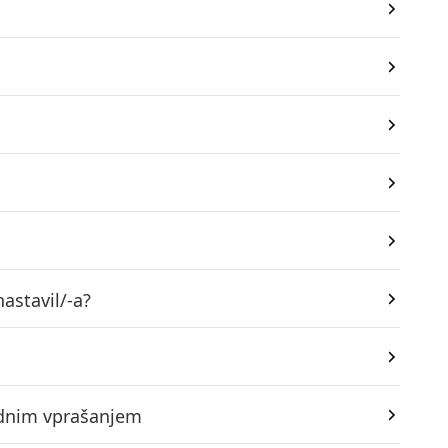
astavil/-a?
vodnim vprašanjem