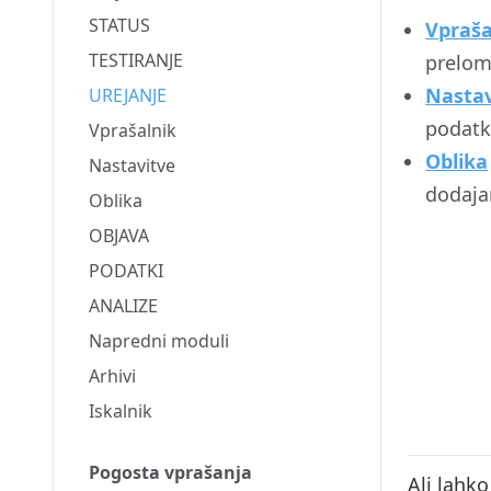
STATUS
Vpraša
TESTIRANJE
prelom
Nastav
UREJANJE
podatko
Vprašalnik
Oblika
Nastavitve
dodaja
Oblika
OBJAVA
PODATKI
ANALIZE
Napredni moduli
Arhivi
Iskalnik
Pogosta vprašanja
Ali lahk