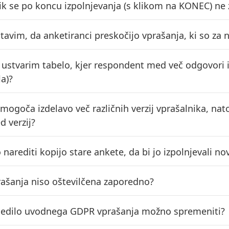
ik se po koncu izpolnjevanja (s klikom na KONEC) ne
avim, da anketiranci preskočijo vprašanja, ki so za n
o ustvarim tabelo, kjer respondent med več odgovori
la)?
omogoča izdelavo več različnih verzij vprašalnika, na
d verzij?
narediti kopijo stare ankete, da bi jo izpolnjevali no
rašanja niso oštevilčena zaporedno?
esedilo uvodnega GDPR vprašanja možno spremeniti?