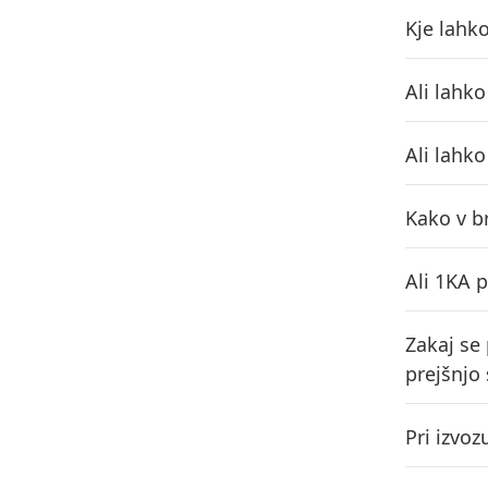
Kje lahk
Ali lahk
Ali lahk
Kako v b
Ali 1KA 
Zakaj se
prejšnjo 
Pri izvo