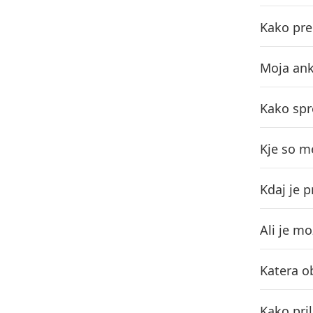
Kako pre
Moja anke
Kako spr
Kje so m
Kdaj je 
Ali je m
Katera ob
Kako pri