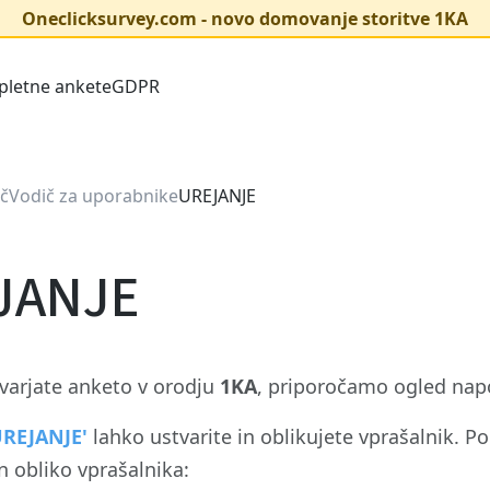
Oneclicksurvey.com - novo domovanje storitve 1KA
pletne ankete
GDPR
č
Vodič za uporabnike
UREJANJE
JANJE
tvarjate anketo v orodju
1KA
, priporočamo ogled na
REJANJE'
lahko ustvarite in oblikujete vprašalnik. P
n obliko vprašalnika: