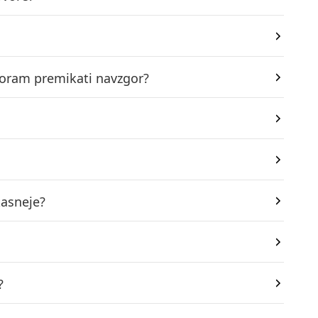
moram premikati navzgor?
kasneje?
?