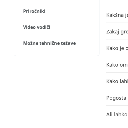
Priročniki
Kakšna j
Video vodiči
Zakaj gr
Možne tehnične težave
Kako je 
Kako omo
Kako lah
Pogosta 
Ali lahko