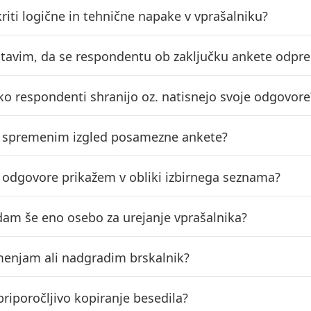
riti logične in tehnične napake v vprašalniku?
tavim, da se respondentu ob zaključku ankete odpre
ahko respondenti shranijo oz. natisnejo svoje odgovore
o spremenim izgled posamezne ankete?
o odgovore prikažem v obliki izbirnega seznama?
am še eno osebo za urejanje vprašalnika?
enjam ali nadgradim brskalnik?
priporočljivo kopiranje besedila?