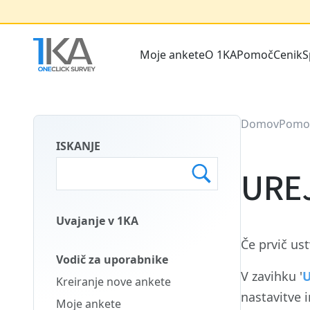
Skip
to
main
Moje ankete
O 1KA
Pomoč
Cenik
S
content
Main
menu
SLO
Domov
Pomo
ISKANJE
URE
Uvajanje v 1KA
Main
Če prvič us
Menu
Vodič za uporabnike
Second
V zavihku '
U
Kreiranje nove ankete
SLO
nastavitve i
Moje ankete