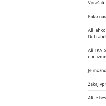
Vprašaln
Kako nast
Ali lahk
Diff tabe
Ali 1KA 
eno izme
Je možno 
Zakaj vp
Ali je b