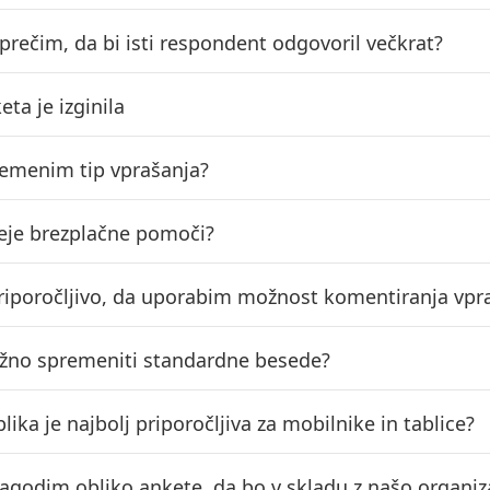
prečim, da bi isti respondent odgovoril večkrat?
ta je izginila
emenim tip vprašanja?
eje brezplačne pomoči?
priporočljivo, da uporabim možnost komentiranja vpr
ožno spremeniti standardne besede?
lika je najbolj priporočljiva za mobilnike in tablice?
lagodim obliko ankete, da bo v skladu z našo organiz