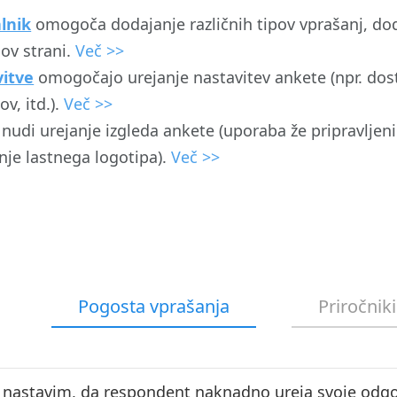
lnik
omogoča dodajanje različnih tipov vprašanj, do
ov strani.
Več >>
itve
omogočajo urejanje nastavitev ankete (npr. dost
v, itd.).
Več >>
nudi urejanje izgleda ankete (uporaba že pripravljeni
nje lastnega logotipa).
Več >>
Pogosta vprašanja
Priročniki
o nastavim, da respondent naknadno ureja svoje odg