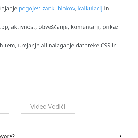
dajanje
pogojev
,
zank
,
blokov
,
kalkulacij
in
op, aktivnost, obveščanje, komentarji, prikaz
h tem, urejanje ali nalaganje datoteke CSS in
Video Vodiči
ovore?