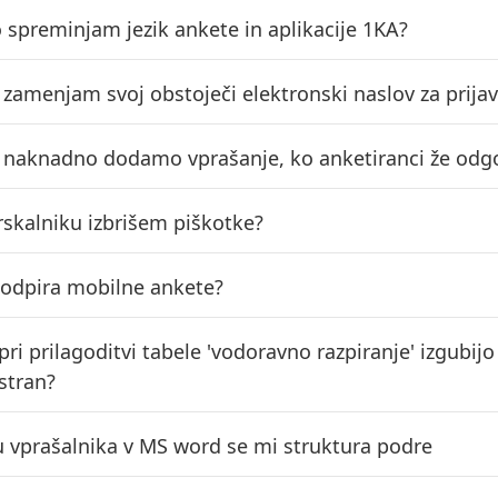
o spreminjam jezik ankete in aplikacije 1KA?
o zamenjam svoj obstoječi elektronski naslov za prija
o naknadno dodamo vprašanje, ko anketiranci že odg
rskalniku izbrišem piškotke?
podpira mobilne ankete?
 pri prilagoditvi tabele 'vodoravno razpiranje' izgub
stran?
zu vprašalnika v MS word se mi struktura podre