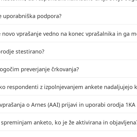
e uporabniška podpora?
e novo vprašanje vedno na konec vprašalnika in ga 
orodje stestirano?
gočim preverjanje črkovanja?
ko respondenti z izpolnjevanjem ankete nadaljujejo 
vprašanja o Arnes (AAI) prijavi in uporabi orodja 1KA
 spreminjam anketo, ko je že aktivirana in objavljena