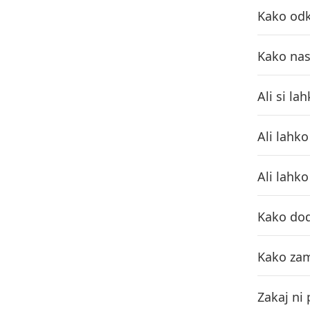
Kako odk
Kako nas
Ali si l
Ali lahk
Ali lahk
Kako dod
Kako zam
Zakaj ni 