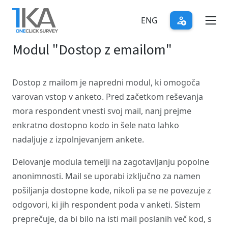
Skip
to
ENG
main
Modul "Dostop z emailom"
content
Dostop z mailom je napredni modul, ki omogoča
varovan vstop v anketo. Pred začetkom reševanja
mora respondent vnesti svoj mail, nanj prejme
enkratno dostopno kodo in šele nato lahko
nadaljuje z izpolnjevanjem ankete.
Delovanje modula temelji na zagotavljanju popolne
anonimnosti. Mail se uporabi izključno za namen
pošiljanja dostopne kode, nikoli pa se ne povezuje z
odgovori, ki jih respondent poda v anketi. Sistem
preprečuje, da bi bilo na isti mail poslanih več kod, s