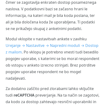
čimer se zagotavlja enkraten dostop posameznega
naslova. V podatkovni bazi se začasno hrani le
informacija, na kateri mail je bila koda poslana, ter
ali je bila določena koda že uporabljena. Ti podatki
se ne prikažejo skupaj z anketnimi podatki.
Modul vklopite v nastavitvah ankete v zavihku
Urejanje → Nastavitve → Napredni moduli → Dostop
z mailom
. Po vklopu je potrebno vnesti tudi besedilo
pogojev uporabe, s katerimi se bo moral respondent
ob vstopu v anketo izrecno strinjati. Brez potrditve
pogojev uporabe respondent ne bo mogel
nadaljevati.
Za dodatno zaščito pred zlorabami lahko vključite
tudi
reCAPTCHA
preverjanje. Na ta način se zagotovi,
da kodo za dostop zahtevajo resnični uporabniki in