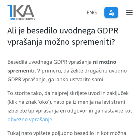
Skip
to
ENG
main
Ali je besedilo uvodnega GDPR
content
vprašanja možno spremeniti?
Besedila uvodnega GDPR vprašanja
ni možno
spremeniti
. V primeru, da želite drugačno uvodno
GDPR vprašanje, ga lahko ustvarite sami.
To storite tako, da najprej skrijete uvod in zaključek
(klik na znak 'oko'), nato pa iz menija na levi strani
izberete tip vprašanja en odgovor in ga nastavite kot
obvezno vprašanje
.
Tukaj nato vpišete poljubno besedilo in kot možna