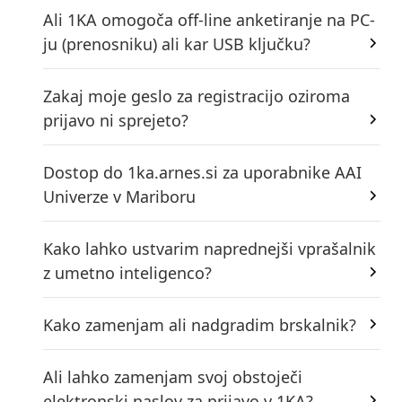
Ali 1KA omogoča off-line anketiranje na PC-
ju (prenosniku) ali kar USB ključku?
Zakaj moje geslo za registracijo oziroma
prijavo ni sprejeto?
Dostop do 1ka.arnes.si za uporabnike AAI
Univerze v Mariboru
Kako lahko ustvarim naprednejši vprašalnik
z umetno inteligenco?
Kako zamenjam ali nadgradim brskalnik?
Ali lahko zamenjam svoj obstoječi
elektronski naslov za prijavo v 1KA?