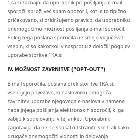
1ka.si zaznajo, da uporabnik pri pošiljanju e-mail
sporočil sproži več spam opozoril, kot je to tipično
pričakovano, si pridržujemo pravico, da uporabniku
onemogočimo možnost pošiljanja e-mail sporočil.
Poleg tega poslana sporočila ne smejo vključevati
vsebin, ki so kakorkoli v nasprotju z določili pogojev
uporabe storitve 1KA.si
IV. MOŽNOST ZAVRNITVE ("OPT-OUT
")
E-mail sporočila, poslana prek storitve 1KA.si,
vsebujejo povezavo, ki naslovniku omogoča
zavrnitev uporabe njegovega e-naslova v namene
nadaljnjega pošiljanja elektronskih sporočil, ki ga
vabijo k sodelovanju v tej anketi. Uporabnik
zagotavlja, da ne bo skušal odstraniti, skriti ali kako
drugače onemogočiti vidnosti in delovanja