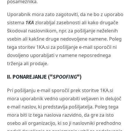
posameznika.
Uporabnik mora zato zagotoviti, da ne bo z uporabo
sistema
1KA
zlorabljal zasebnosti ali kako drugače
škodoval naslovnikom, npr. za pošiljanje neželenih
vsebin ali kakšne druge nedovoljene namene. Poleg
tega storitev 1KA.si za pošiljanje e-mail sporočil ni
dovoljeno uporabljati v namene neposrednega
trženja ali prodaje.
II. PONAREJANJE ("
SPOOFING
")
Pri pošiljanju e-mail sporočil prek storitve 1KA.si
mora uporabnik vedno uporabiti veljaven in delujoč
e-mail naslov, ki predstavlja pošiljatelja. Poleg tega
mora biti iz tega naslova razvidno, da gre za isto
osebo ali organizacijo, ki so ji naslovniki predhodno