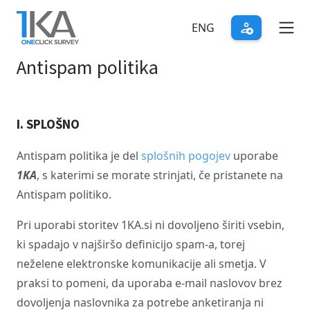
Skip
to
ENG
main
Antispam politika
content
I. SPLOŠNO
Antispam politika je del
splošnih pogojev
uporabe
1KA
, s katerimi se morate strinjati, če pristanete na
Antispam politiko.
Pri uporabi storitev 1KA.si ni dovoljeno širiti vsebin,
ki spadajo v najširšo definicijo spam-a, torej
neželene elektronske komunikacije ali smetja. V
praksi to pomeni, da uporaba e-mail naslovov brez
dovoljenja naslovnika za potrebe anketiranja ni