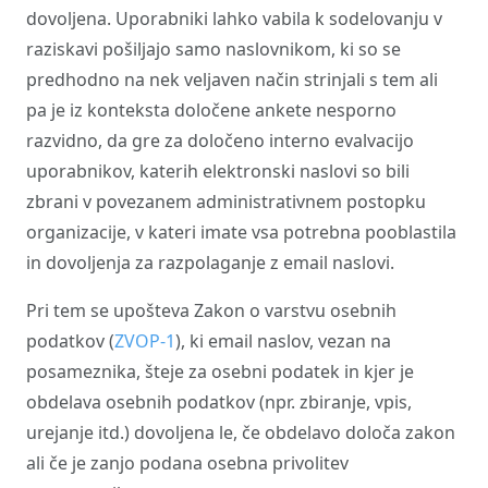
dovoljena. Uporabniki lahko vabila k sodelovanju v
raziskavi pošiljajo samo naslovnikom, ki so se
predhodno na nek veljaven način strinjali s tem ali
pa je iz konteksta določene ankete nesporno
razvidno, da gre za določeno interno evalvacijo
uporabnikov, katerih elektronski naslovi so bili
zbrani v povezanem administrativnem postopku
organizacije, v kateri imate vsa potrebna pooblastila
in dovoljenja za razpolaganje z email naslovi.
Pri tem se upošteva Zakon o varstvu osebnih
podatkov (
ZVOP-1
), ki email naslov, vezan na
posameznika, šteje za osebni podatek in kjer je
obdelava osebnih podatkov (npr. zbiranje, vpis,
urejanje itd.) dovoljena le, če obdelavo določa zakon
ali če je zanjo podana osebna privolitev