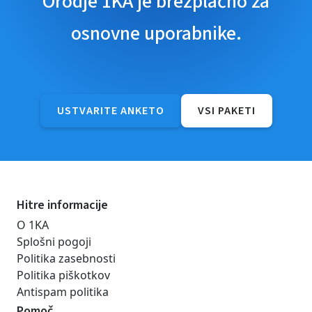
Orodje 1KA je brezplačno za
osnovne uporabnike.
USTVARITE ANKETO
VSI PAKETI
Hitre informacije
O 1KA
Splošni pogoji
Politika zasebnosti
Politika piškotkov
Antispam politika
Pomoč