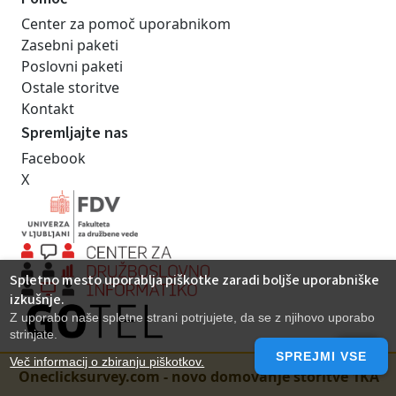
Center za pomoč uporabnikom
Zasebni paketi
Poslovni paketi
Ostale storitve
Kontakt
Spremljajte nas
Facebook
X
Spletno mesto uporablja piškotke zaradi boljše uporabniške
izkušnje.
Z uporabo naše spletne strani potrjujete, da se z njihovo uporabo
strinjate.
SPREJMI VSE
Več informacij o zbiranju piškotkov.
Oneclicksurvey.com - novo domovanje storitve 1KA