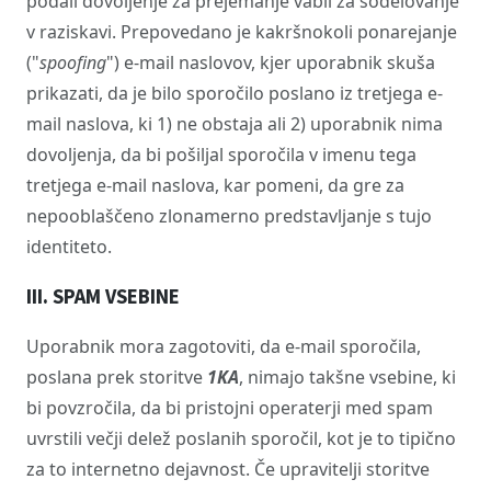
podali dovoljenje za prejemanje vabil za sodelovanje
v raziskavi. Prepovedano je kakršnokoli ponarejanje
("
spoofing
") e-mail naslovov, kjer uporabnik skuša
prikazati, da je bilo sporočilo poslano iz tretjega e-
mail naslova, ki 1) ne obstaja ali 2) uporabnik nima
dovoljenja, da bi pošiljal sporočila v imenu tega
tretjega e-mail naslova, kar pomeni, da gre za
nepooblaščeno zlonamerno predstavljanje s tujo
identiteto.
III. SPAM VSEBINE
Uporabnik mora zagotoviti, da e-mail sporočila,
poslana prek storitve
1KA
, nimajo takšne vsebine, ki
bi povzročila, da bi pristojni operaterji med spam
uvrstili večji delež poslanih sporočil, kot je to tipično
za to internetno dejavnost. Če upravitelji storitve