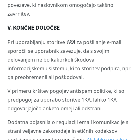
povezave, ki naslovnikom omogočajo takšno
zavrnitev.
V. KONČNE DOLOČBE
Pri uporabljanju storitve
1KA
za pošiljanje e-mail
sporočil se uporabnik zavezuje, da s svojim
delovanjem ne bo kakorkoli škodoval
informacijskemu sistemu, ki to storitev podpira, npr.
ga preobremenil ali poškodoval.
V primeru kršitev pogojev antispam politike, ki so
predpogoj za uporabo storitve 1KA, lahko 1KA
odgovarjajočo anketo omeji ali odstrani.
Dodatna pojasnila o regulaciji email komunikacije s
strani veljavne zakonodaje in etičnih kodeksov
podajamo v pogostem vprašanju
Ali lahko emaile z