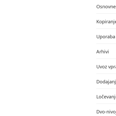
Osnovne 
Kopiranj
Uporaba 
Arhivi
Uvoz vpr
Dodajanje
Ločevanj
Dvo-nivoj