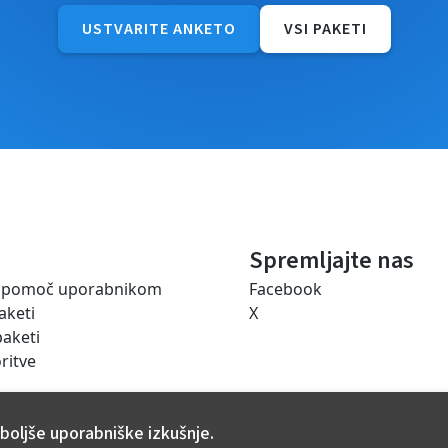
USTVARITE ANKETO
VSI PAKETI
Spremljajte nas
a pomoč uporabnikom
Facebook
aketi
X
paketi
ritve
boljše uporabniške izkušnje.