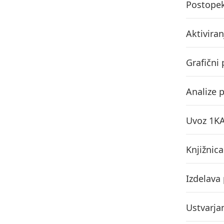
Postopek
Aktivira
Grafični
Analize 
Uvoz 1KA
Knjižnica
Izdelava
Ustvarja