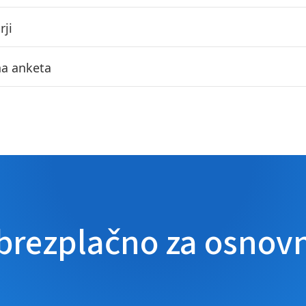
ji
na anketa
 brezplačno za osnov