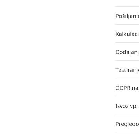
Pošiljan
Kalkulaci
Dodajanj
Testiran
GDPR nas
Izvoz vp
Pregledo