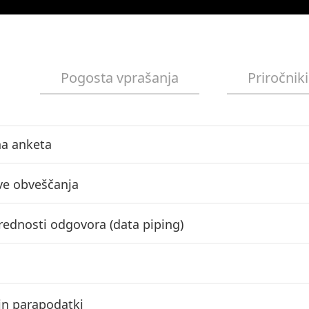
Pogosta vprašanja
Priročniki
a anketa
ve obveščanja
rednosti odgovora (data piping)
 in parapodatki