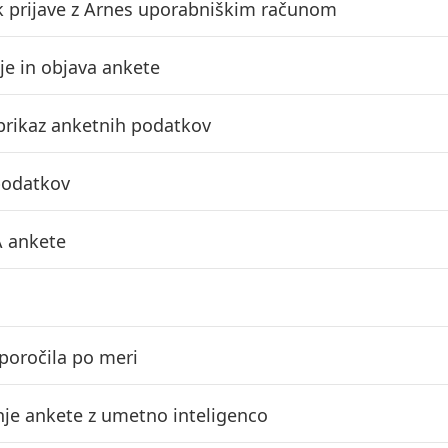
 prijave z Arnes uporabniškim računom
nje in objava ankete
 prikaz anketnih podatkov
podatkov
 ankete
 poročila po meri
nje ankete z umetno inteligenco