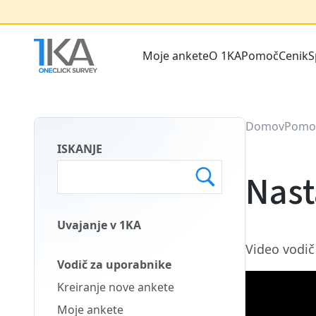
Skip
to
main
Moje ankete
O 1KA
Pomoč
Cenik
S
content
Main
menu
SLO
Domov
Pomo
ISKANJE
Nast
Uvajanje v 1KA
Main
Video vodič
Menu
Vodič za uporabnike
Second
Kreiranje nove ankete
SLO
Moje ankete