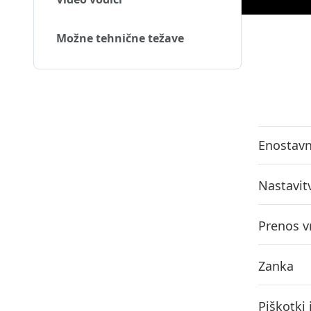
Možne tehnične težave
Enostavn
Nastavit
Prenos v
Zanka
Piškotki