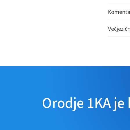
Komentar
Večjezič
Orodje 1KA je