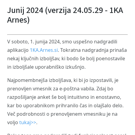
Junij 2024 (verzija 24.05.29 - 1KA
Arnes)
V soboto, 1. junija 2024, smo uspešno nadgradili
aplikacijo
1KA.Arnes.si
. Tokratna nadgradnja prinaša
nekaj ključnih izboljšav, ki bodo še bolj poenostavile
in izboljšale uporabniško izkušnjo.
Najpomembnejša izboljšava, ki bi jo izpostavili, je
prenovljen vmesnik za e-poštna vabila. Zdaj bo
razpošiljanje anket še bolj intuitivno in enostavno,
kar bo uporabnikom prihranilo čas in olajšalo delo.
Več podrobnosti o prenovljenem vmesniku je na
voljo
tukaj>>
.