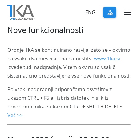
Skip
to
ENG
main
Nove funkcionalnosti
content
Orodje 1KA se kontinuirano razvija, zato se – okvirno
na vsake dva meseca – na namestitvi
www.1ka.si
izvede tudi nadgradnja. V tem okviru so vsakič
sistematično predstavljene vse nove funkcionalnosti.
Po vsaki nadgradnji priporočamo osvežitev z
ukazom CTRL + F5 ali izbris datotek in slik iz
predpomnilnika z ukazom CTRL + SHIFT + DELETE.
Več >>