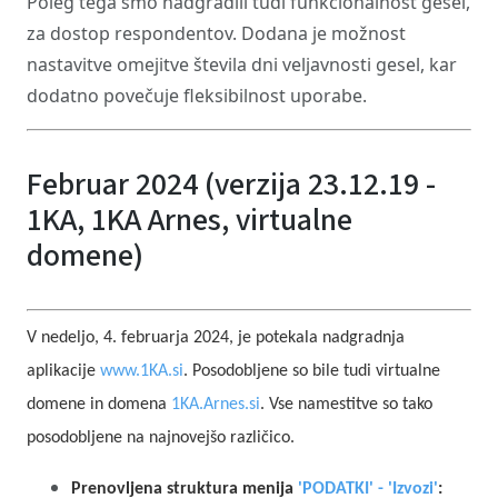
Poleg tega smo nadgradili tudi funkcionalnost gesel,
za dostop respondentov. Dodana je možnost
nastavitve omejitve števila dni veljavnosti gesel, kar
dodatno povečuje fleksibilnost uporabe.
Februar 2024 (verzija 23.12.19 -
1KA, 1KA Arnes, virtualne
domene)
V nedeljo, 4. februarja 2024, je potekala nadgradnja
aplikacije
www.1KA.si
. Posodobljene so bile tudi virtualne
domene in domena
1KA.Arnes.si
. Vse namestitve so tako
posodobljene na najnovejšo različico.
Prenovljena struktura menija
'PODATKI' - 'Izvozi'
: