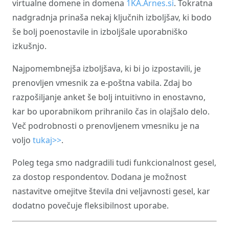
virtualne domene in domena
1KA.Arnes.si
. Tokratna
nadgradnja prinaša nekaj ključnih izboljšav, ki bodo
še bolj poenostavile in izboljšale uporabniško
izkušnjo.
Najpomembnejša izboljšava, ki bi jo izpostavili, je
prenovljen vmesnik za e-poštna vabila. Zdaj bo
razpošiljanje anket še bolj intuitivno in enostavno,
kar bo uporabnikom prihranilo čas in olajšalo delo.
Več podrobnosti o prenovljenem vmesniku je na
voljo
tukaj>>
.
Poleg tega smo nadgradili tudi funkcionalnost gesel,
za dostop respondentov. Dodana je možnost
nastavitve omejitve števila dni veljavnosti gesel, kar
dodatno povečuje fleksibilnost uporabe.