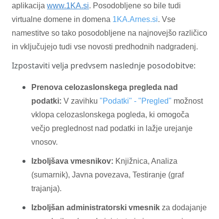
aplikacija
www.1KA.si
. Posodobljene so bile tudi
virtualne domene in domena
1KA.Arnes.si
. Vse
namestitve so tako posodobljene na najnovejšo različico
in vključujejo tudi vse novosti predhodnih nadgradenj.
Izpostaviti velja predvsem naslednje posodobitve:
Prenova celozaslonskega pregleda nad
podatki:
V zavihku
"Podatki" - "Pregled"
možnost
vklopa celozaslonskega pogleda, ki omogoča
večjo preglednost nad podatki in lažje urejanje
vnosov.
Izboljšava vmesnikov:
Knjižnica, Analiza
(sumarnik), Javna povezava, Testiranje (graf
trajanja).
Izboljšan administratorski vmesnik
za dodajanje