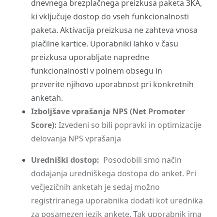
dnevnega brezplačnega preizkusa paketa 3KA,
ki vključuje dostop do vseh funkcionalnosti
paketa. Aktivacija preizkusa ne zahteva vnosa
plačilne kartice. Uporabniki lahko v času
preizkusa uporabljate napredne
funkcionalnosti v polnem obsegu in
preverite njihovo uporabnost pri konkretnih
anketah.
Izboljšave vprašanja NPS (Net Promoter
Score):
Izvedeni so bili popravki in optimizacije
delovanja NPS vprašanja
Uredniški dostop:
Posodobili smo način
dodajanja uredniškega dostopa do anket. Pri
večjezičnih anketah je sedaj možno
registriranega uporabnika dodati kot urednika
za posamezen jezik ankete. Tak uporabnik ima