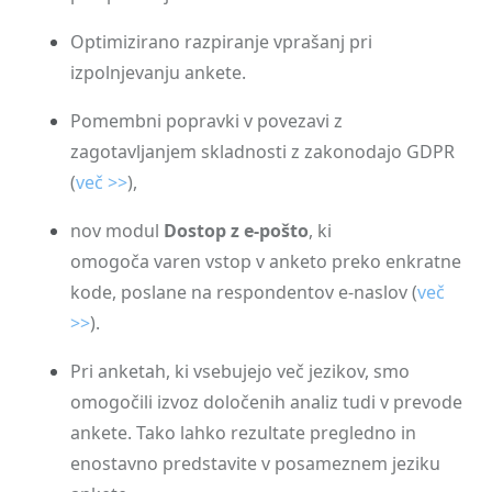
Optimizirano razpiranje vprašanj pri
izpolnjevanju ankete.
Pomembni popravki v povezavi z
zagotavljanjem skladnosti z zakonodajo GDPR
(
več >>
),
nov modul
Dostop z e-pošto
, ki
omogoča varen vstop v anketo preko enkratne
kode, poslane na respondentov e-naslov (
več
>>
).
Pri anketah, ki vsebujejo več jezikov, smo
omogočili izvoz določenih analiz tudi v prevode
ankete. Tako lahko rezultate pregledno in
enostavno predstavite v posameznem jeziku