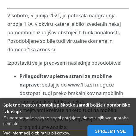
V soboto, 5. junija 2021, je potekala nadgradnja
orodja 1KA, v okviru katere je bilo izvedenih nekaj
pomembnih izboljšav obstoječih funkcionalnosti.
Posodobljene so bile tudi virtualne domene in
domena 1ka.arnes.si.
Izpostaviti velja predvsem naslednje posodobitve:
Prilagoditev spletne strani za mobilne
naprave:
sedaj je do www.1ka.si mogoče
dostopati tudi preko brskalnikov na mobilnih
napravah, kjer lahko z nekaj
Spletno mesto uporablja piškotke zaradi boljše uporabniške
omejitvami kreirate anketo tudi na mobilni
izkušnje.
Z uporabo naše spletne strani potrjujete, da se z njihovo uporabo
napravi, spremljate izpolnjevanje in
strinjate.
pregledujete analize.
SPREJMI VSE
Več informacij o zbiranju piškotkov.
Izboljšan dizajn ankete za izpolnjevanje na