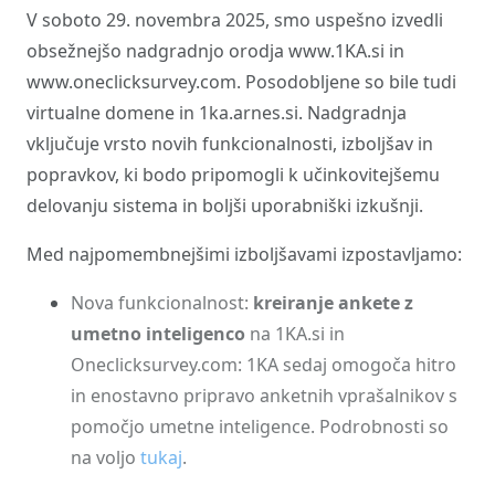
V soboto 29. novembra 2025, smo uspešno izvedli
obsežnejšo nadgradnjo orodja www.1KA.si in
www.oneclicksurvey.com. Posodobljene so bile tudi
virtualne domene in 1ka.arnes.si. Nadgradnja
vključuje vrsto novih funkcionalnosti, izboljšav in
popravkov, ki bodo pripomogli k učinkovitejšemu
delovanju sistema in boljši uporabniški izkušnji.
Med najpomembnejšimi izboljšavami izpostavljamo:
Nova funkcionalnost:
kreiranje ankete z
umetno inteligenco
na 1KA.si in
Oneclicksurvey.com: 1KA sedaj omogoča hitro
in enostavno pripravo anketnih vprašalnikov s
pomočjo umetne inteligence. Podrobnosti so
na voljo
tukaj
.