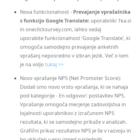
Nova funkcionalnost -
Prevajanje vprašalnika
s funkcijo Google Translate:
uporabniki 1ka.si
in oneclicksurvey.com, lahko sedaj
uporabite funkcionalnost ‘Google Translate’, ki
omogoča samodejno prevajanje anketnih
vprašanj neposredno v izbran jezik. Več o tem
je na voljo
tukaj >>
Novo vprašanje NPS (Net Promoter Score):
Dodali smo novo vrsto vprašanja, ki se nahaja
pod kategorije - En odgovor: postavitev NPS.
Vprašanje omogoča merjenje zadovoljstva in
lojalnosti uporabnikov z izračunom NPS
rezultata, ki se samodejno prikaže v analizah.
Grafični prikaz rezultatov NPS je še v razvoju in
bo vključen v eno izmed naslednjih