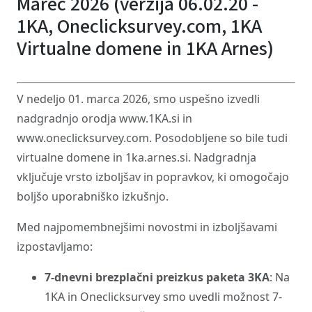
Marec 2026 (verzija 06.02.20 -
1KA, Oneclicksurvey.com, 1KA
Virtualne domene in 1KA Arnes)
V nedeljo 01. marca 2026, smo uspešno izvedli
nadgradnjo orodja www.1KA.si in
www.oneclicksurvey.com. Posodobljene so bile tudi
virtualne domene in 1ka.arnes.si. Nadgradnja
vključuje vrsto izboljšav in popravkov, ki omogočajo
boljšo uporabniško izkušnjo.
Med najpomembnejšimi novostmi in izboljšavami
izpostavljamo:
7-dnevni brezplačni preizkus paketa 3KA
: Na
1KA in Oneclicksurvey smo uvedli možnost 7-