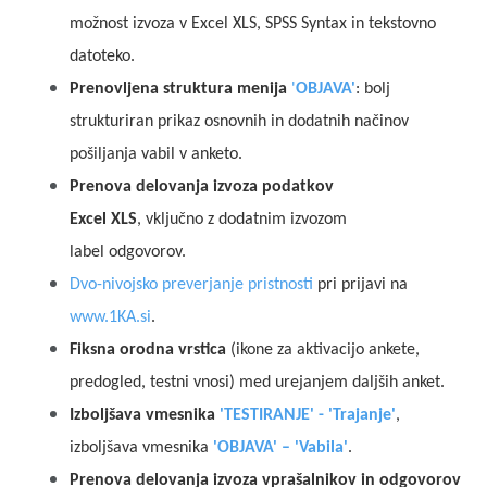
možnost izvoza v Excel XLS, SPSS Syntax in tekstovno
datoteko.
Prenovljena struktura menija
'
OBJAVA'
: bolj
strukturiran prikaz osnovnih in dodatnih načinov
pošiljanja vabil v anketo.
Prenova delovanja izvoza podatkov
Excel XLS
, vključno z dodatnim izvozom
label odgovorov.
Dvo-nivojsko preverjanje pristnosti
pri prijavi na
www.1KA.si
.
Fiksna orodna vrstica
(ikone za aktivacijo ankete,
predogled, testni vnosi) med urejanjem daljših anket.
Izboljšava vmesnika
'TESTIRANJE' - 'Trajanje'
,
izboljšava vmesnika
'OBJAVA' – 'Vabila'
.
Prenova delovanja izvoza vprašalnikov in odgovorov