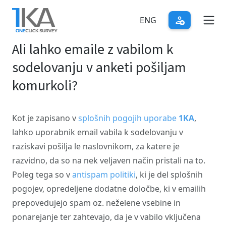
Skip
to
ENG
main
Ali lahko emaile z vabilom k
content
sodelovanju v anketi pošiljam
komurkoli?
Kot je zapisano v
splošnih pogojih uporabe
1KA
,
lahko uporabnik email vabila k sodelovanju v
raziskavi pošilja le naslovnikom, za katere je
razvidno, da so na nek veljaven način pristali na to.
Poleg tega so v
antispam politiki
, ki je del splošnih
pogojev, opredeljene dodatne določbe, ki v emailih
prepovedujejo spam oz. neželene vsebine in
ponarejanje ter zahtevajo, da je v vabilo vključena