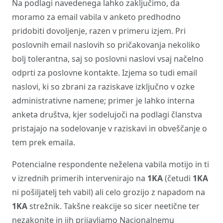
Na podlagi navedenega lahko zaključimo, da
moramo za email vabila v anketo predhodno
pridobiti dovoljenje, razen v primeru izjem. Pri
poslovnih email naslovih so pričakovanja nekoliko
bolj tolerantna, saj so poslovni naslovi vsaj načelno
odprti za poslovne kontakte. Izjema so tudi email
naslovi, ki so zbrani za raziskave izključno v ozke
administrativne namene; primer je lahko interna
anketa društva, kjer sodelujoči na podlagi članstva
pristajajo na sodelovanje v raziskavi in obveščanje o
tem prek emaila.
Potencialne respondente neželena vabila motijo in ti
v izrednih primerih intervenirajo na
1KA
(četudi
1KA
ni pošiljatelj teh vabil) ali celo grozijo z napadom na
1KA
strežnik. Takšne reakcije so sicer neetične ter
nezakonite in jih prijavljamo Nacionalnemu