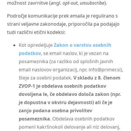
možnost zavrnitve (angl.
opt-out
,
unsubscribe
).
Področje komunikacije prek emaila je regulirano s
strani veljavne zakonodaje, priporočila pa podajajo
tudi različni etični kodeksi:
Kot opredeljuje
Zakon o varstvu osebnih
podatkov
, se email naslov, ki je vezan na
posameznika (za razliko od splošnih javnih
email naslovov organizacij, npr. info@primer.si),
šteje za osebni podatek.
V skladu z 8. členom
ZVOP-1 je obdelava osebnih podatkov
dovoljena le, če obdelavo določa zakon (npr.
je dopustna v okviru dejavnosti) ali če je
zanjo podana osebna privolitev
posameznika
. Obdelava osebnih podatkov
pomeni kakršnokoli delovanje ali niz delovanj,