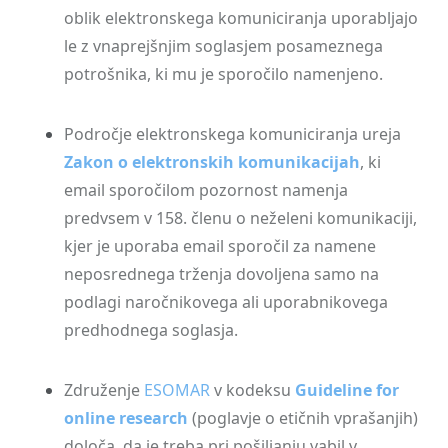
oblik elektronskega komuniciranja uporabljajo
le z vnaprejšnjim soglasjem posameznega
potrošnika, ki mu je sporočilo namenjeno.
Področje elektronskega komuniciranja ureja
Zakon o elektronskih komunikacijah
, ki
email sporočilom pozornost namenja
predvsem v 158. členu o neželeni komunikaciji,
kjer je uporaba email sporočil za namene
neposrednega trženja dovoljena samo na
podlagi naročnikovega ali uporabnikovega
predhodnega soglasja.
Združenje
ESOMAR
v kodeksu
Guideline for
online research
(poglavje o etičnih vprašanjih)
določa, da je treba pri pošiljanju vabil v