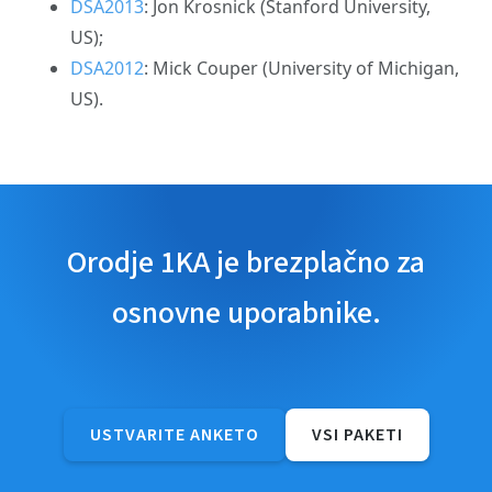
DSA2013
: Jon Krosnick (Stanford University,
US);
DSA2012
: Mick Couper (University of Michigan,
US).
Orodje 1KA je brezplačno za
osnovne uporabnike.
USTVARITE ANKETO
VSI PAKETI