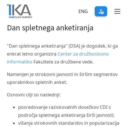
Skip
to
ENG
main
Dan spletnega anketiranja
content
"Dan spletnega anketiranja" (DSA) je dogodek, ki ga
enkrat letno organizira
Center za družboslovno
informatiko
Fakultete za družbene vede.
Namenjen je strokovni javnosti in širšim segmentov
uporabnikov spletnih anket.
Osnovni cilji so naslednji:
posredovanje raziskovalnih dosežkov CDI s
področja spletnega anketiranja širši javnosti;
višanje strokovnih standardov in popularizacija