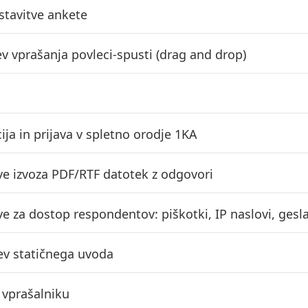
tavitve ankete
ev vprašanja povleci-spusti (drag and drop)
ija in prijava v spletno orodje 1KA
ve izvoza PDF/RTF datotek z odgovori
ve za dostop respondentov: piškotki, IP naslovi, ges
ev statičnega uvoda
v vprašalniku