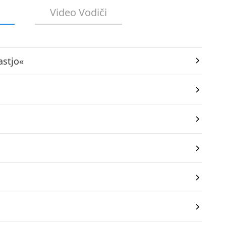
Video Vodiči
astjo«