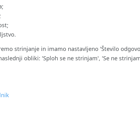
a;
;
ost;
jstvo.
eremo strinjanje in imamo nastavljeno 'Število odgov
naslednji obliki: 'Sploh se ne strinjam', 'Se ne strinjam'
lnik