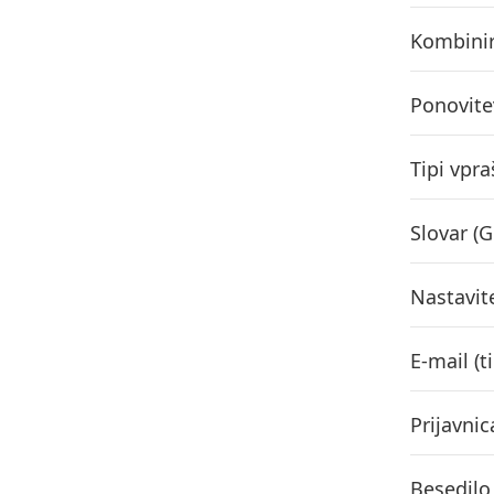
Kombinir
Ponovitev
Tipi vpra
Slovar (G
Nastavit
E-mail (t
Prijavnic
Besedilo 