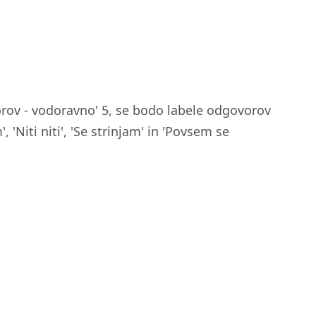
orov - vodoravno' 5, se bodo labele odgovorov
, 'Niti niti', 'Se strinjam' in 'Povsem se