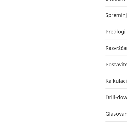
Spreminj
Predlogi
Razvrščan
Postavit
Kalkulaci
Drill-dow
Glasovan