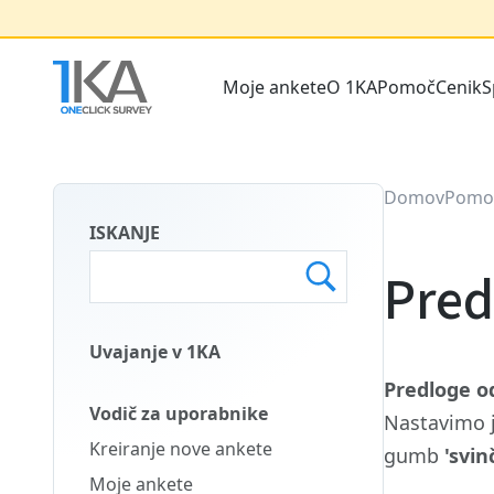
Skip
to
main
Moje ankete
O 1KA
Pomoč
Cenik
S
content
Main
menu
SLO
Domov
Pomo
ISKANJE
Pred
Uvajanje v 1KA
Main
Predloge o
Menu
Vodič za uporabnike
Nastavimo j
Second
Kreiranje nove ankete
gumb
'svin
SLO
Moje ankete