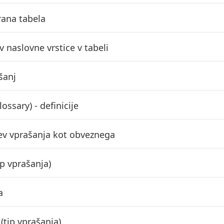
ana tabela
 naslovne vrstice v tabeli
šanj
lossary) - definicije
ev vprašanja kot obveznega
ip vprašanja)
a
(tip vprašanja)