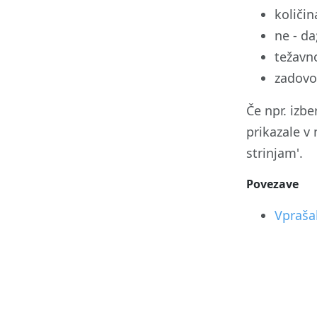
količin
ne - da
težavn
zadovol
Če npr. izb
prikazale v 
strinjam'.
Povezave
Vpraša