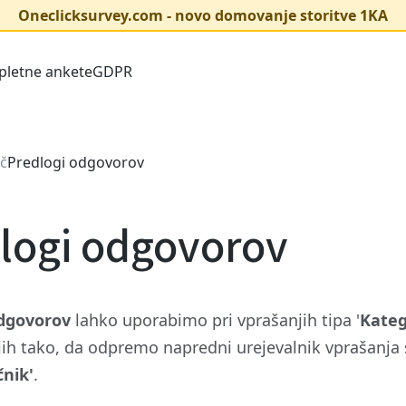
Oneclicksurvey.com - novo domovanje storitve 1KA
pletne ankete
GDPR
č
Predlogi odgovorov
logi odgovorov
dgovorov
lahko uporabimo pri vprašanjih tipa '
Kateg
ih tako, da odpremo napredni urejevalnik vprašanja s
čnik'
.