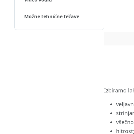
Možne tehnične težave
Izbiramo la
veljavn
strinja
všečno
hitrost