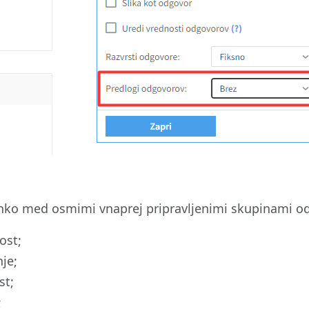
hko med osmimi vnaprej pripravljenimi skupinami o
ost;
nje;
st;
;