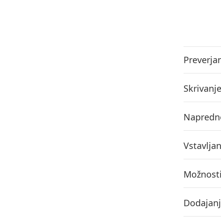
Preverja
Skrivanj
Napredno
Vstavlja
Možnosti 
Dodajanj