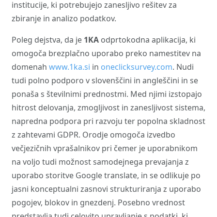
institucije, ki potrebujejo zanesljivo rešitev za
zbiranje in analizo podatkov.
Poleg dejstva, da je
1KA
odprtokodna aplikacija, ki
omogoča brezplačno uporabo preko namestitev na
domenah
www.1ka.si
in
oneclicksurvey.com
. Nudi
tudi polno podporo v slovenščini in angleščini in se
ponaša s številnimi prednostmi. Med njimi izstopajo
hitrost delovanja, zmogljivost in zanesljivost sistema,
napredna podpora pri razvoju ter popolna skladnost
z zahtevami GDPR. Orodje omogoča izvedbo
večjezičnih vprašalnikov pri čemer je uporabnikom
na voljo tudi možnost samodejnega prevajanja z
uporabo storitve Google translate, in se odlikuje po
jasni konceptualni zasnovi strukturiranja z uporabo
pogojev, blokov in gnezdenj. Posebno vrednost
predstavlja tudi celovito upravljanje s podatki, ki