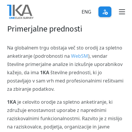
Skip
to
ENG
main
Primerjalne prednosti
content
Na globalnem trgu obstaja več sto orodij za spletno
anketiranje (podrobnosti na
WebSM
), vendar
številne primerjalne analize in izkušnje uporabnikov
kažejo, da ima
1KA
številne prednosti, ki jo
postavljajo v sam vrh med profesionalnimi rešitvami
za zbiranje podatkov.
1KA
je celovito orodje za spletno anketiranje, ki
združuje enostavnost uporabe z naprednimi
raziskovalnimi funkcionalnostmi. Razvito je z mislijo
na raziskovalce, podjetja, organizacije in javne