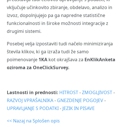
vključuje učinkovito zbiranje, obdelavo, analizo in
izvoz, dopolnjujejo pa ga napredne statistične
funkcionalnosti in široke možnosti integracije z
drugimi sistemi.
Posebej velja izpostaviti tudi načelo minimiziranja
števila klikov, ki ga izraža tudi že samo
poimenovanje
1KA
kot okrajšava za
EnKlikAnketa
oziroma za OneClickSurvey.
Lastnosti in prednosti:
HITROST
-
ZMOGLJIVOST
-
RAZVOJ VPRAŠALNIKA
-
GNEZDENJE POGOJEV
-
UPRAVLJANJE S PODATKI
-
JEZIK IN PISAVE
<< Nazaj na Splošen opis