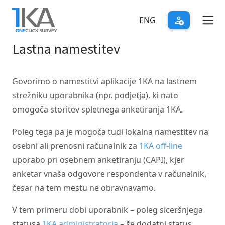
Skip
to
ENG
main
Lastna namestitev
content
Govorimo o namestitvi aplikacije 1KA na lastnem
strežniku uporabnika (npr. podjetja), ki nato
omogoča storitev spletnega anketiranja 1KA.
Poleg tega pa je mogoča tudi lokalna namestitev na
osebni ali prenosni računalnik za
1KA off-line
uporabo pri osebnem anketiranju (CAPI), kjer
anketar vnaša odgovore respondenta v računalnik,
česar na tem mestu ne obravnavamo.
V tem primeru dobi uporabnik – poleg siceršnjega
statusa
1KA administratorja
– še dodatni status