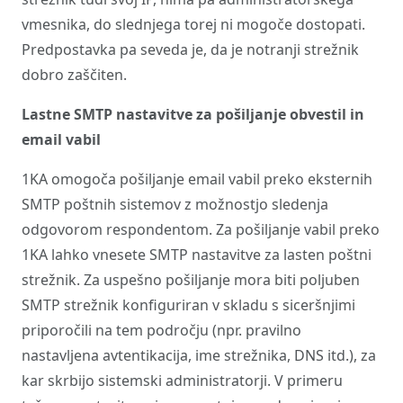
vmesnika, do slednjega torej ni mogoče dostopati.
Predpostavka pa seveda je, da je notranji strežnik
dobro zaščiten.
Lastne SMTP nastavitve za pošiljanje obvestil in
email vabil
1KA omogoča pošiljanje email vabil preko eksternih
SMTP poštnih sistemov z možnostjo sledenja
odgovorom respondentom. Za pošiljanje vabil preko
1KA lahko vnesete SMTP nastavitve za lasten poštni
strežnik. Za uspešno pošiljanje mora biti poljuben
SMTP strežnik konfiguriran v skladu s siceršnjimi
priporočili na tem področju (npr. pravilno
nastavljena avtentikacija, ime strežnika, DNS itd.), za
kar skrbijo sistemski administratorji. V primeru