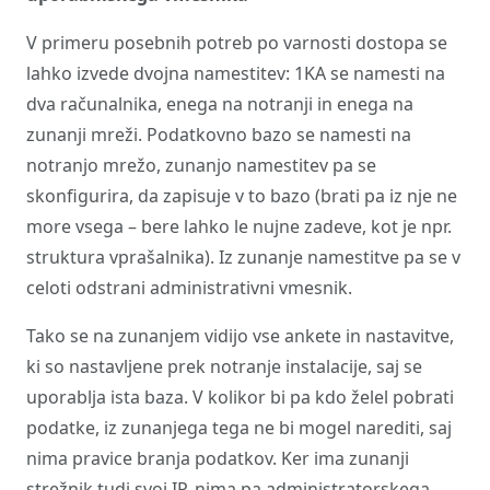
V primeru posebnih potreb po varnosti dostopa se
lahko izvede dvojna namestitev: 1KA se namesti na
dva računalnika, enega na notranji in enega na
zunanji mreži. Podatkovno bazo se namesti na
notranjo mrežo, zunanjo namestitev pa se
skonfigurira, da zapisuje v to bazo (brati pa iz nje ne
more vsega – bere lahko le nujne zadeve, kot je npr.
struktura vprašalnika). Iz zunanje namestitve pa se v
celoti odstrani administrativni vmesnik.
Tako se na zunanjem vidijo vse ankete in nastavitve,
ki so nastavljene prek notranje instalacije, saj se
uporablja ista baza. V kolikor bi pa kdo želel pobrati
podatke, iz zunanjega tega ne bi mogel narediti, saj
nima pravice branja podatkov. Ker ima zunanji
strežnik tudi svoj IP, nima pa administratorskega