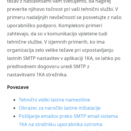
težav z nastavitvami vam svetujemo, da najprej
preverite njihovo točnost pri vaši tehnični službi. V
primeru nadaljnjih nevšečnosti se posvetujte z našo
uporabniško podporo. Kompleksni primeri
zahtevajo, da so v komunikacijo vpletene tudi
tehnične službe. V izjemnih primerih, ko ima
organizacija zelo velike težave pri vzpostavljanju
lastnih SMTP nastavitev v aplikaciji 1KA, se lahko po
predhodnem dogovoru uredi SMTP z
nastavitvami 1KA strežnika.
Povezave
Tehnični vidiki lastne namestitve
Obrazec za naročilo lastne inštalacije
Pošiljanje emailov preko SMTP email sistema
1KA na strežniku uporabnika oziroma