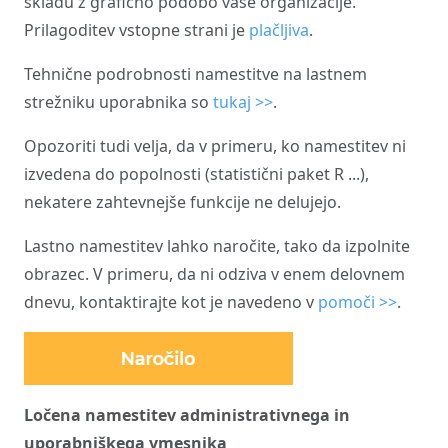
skladu z grafično podobo vaše organizacije.
Prilagoditev vstopne strani je
plačljiva
.
Tehnične podrobnosti namestitve na lastnem
strežniku uporabnika so
tukaj >>
.
Opozoriti tudi velja, da v primeru, ko namestitev ni
izvedena do popolnosti (statistični paket R ...),
nekatere zahtevnejše funkcije ne delujejo.
Lastno namestitev lahko naročite, tako da izpolnite
obrazec. V primeru, da ni odziva v enem delovnem
dnevu, kontaktirajte kot je navedeno v
pomoči >>
.
Ločena namestitev administrativnega in
uporabniškega vmesnika